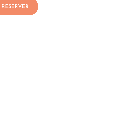
RÉSERVER
t
ard