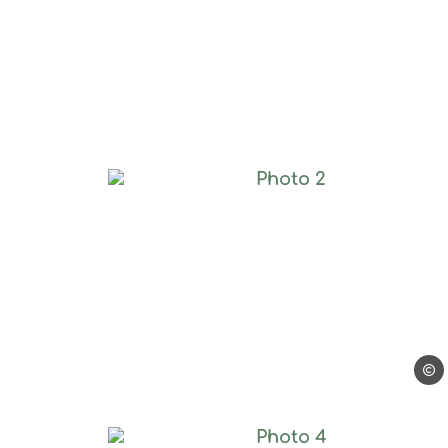
Photo 2, © Jonathan B
Jonat
Photo 4, © Vanessa C