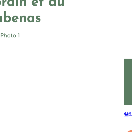
rain et du
ubenas
Photo 1, © Adrian Deweerdt
S