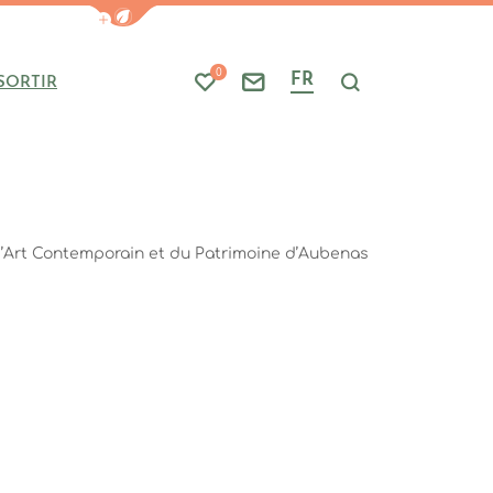
Afficher la barre de navigation du mode
0
FR
SORTIR
Mes favoris
Nous contacter
Je recherche
’Art Contemporain et du Patrimoine d’Aubenas