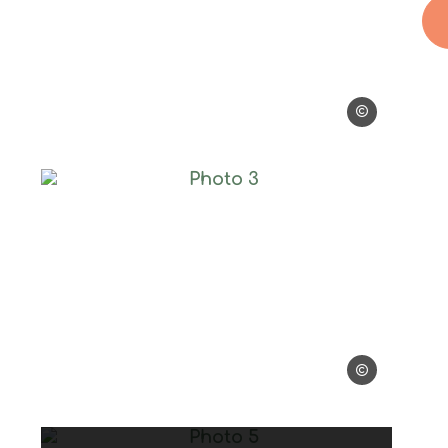
Adrian Deweerd
dlf
Photo 3, © Vanessa Chambard
han Bdlf
Vanessa Chamb
hambard
Photo 5, © Vanessa Chambard