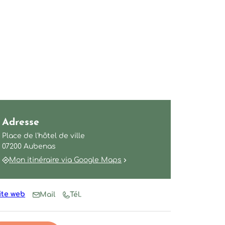
Adresse
Place de l'hôtel de ville
07200 Aubenas
Mon itinéraire via Google Maps
ite web
Mail
Tél.