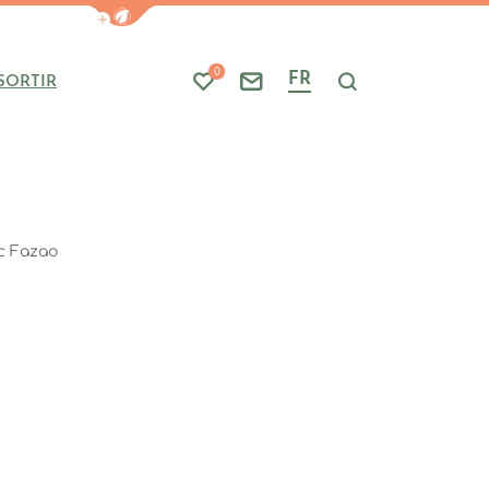
Afficher la barre de navigation du mode
0
FR
SORTIR
Mes favoris
Nous contacter
Je recherche
c Fazao