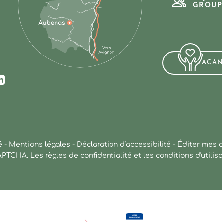
GROUP
VACA
ur Facebook
us sur Instagram
ez-nous sur Youtube
Suivez-nous sur Linkedin
é
-
Mentions légales
-
Déclaration d’accessibilité
-
Éditer mes 
CAPTCHA. Les
règles de confidentialité
et les
conditions d'utilis