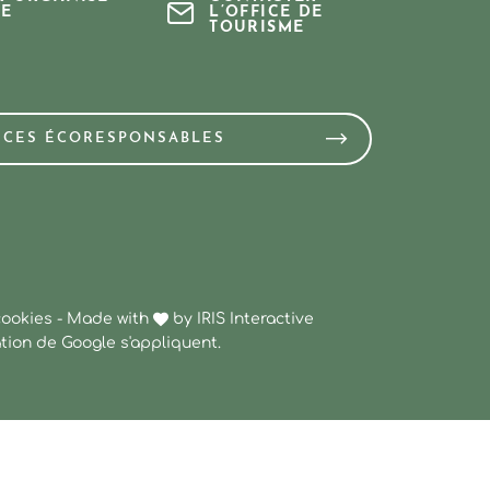
E
L’OFFICE DE
TOURISME
NCES ÉCORESPONSABLES
cookies
-
Made with
by
IRIS Interactive
ation
de Google s'appliquent.