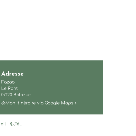
Adresse
Fazao
Le Pont
07120 Balazuc
Mon itinéraire via Google Maps
ail
Tél.