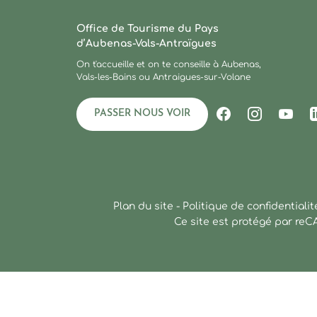
Ardèche : Office de Tourisme
Office de Tourisme du Pays
d’Aubenas-Vals-Antraïgues
On t'accueille et on te conseille à Aubenas,
Vals-les-Bains ou Antraigues-sur-Volane
PASSER NOUS VOIR
Suivez-nous s
Suivez-no
Suiv
Plan du site
-
Politique de confidentialit
Ce site est protégé par re