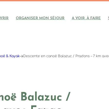
VRIR
ORGANISER MON SÉJOUR
A VOIR, À FAIRE
oé & Kayak
Descente en canoë Balazuc / Pradons – 7 km ave
noë Balazuc /