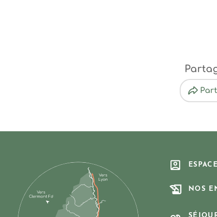
Parta
Par
ESPAC
NOS E
SÉJOU