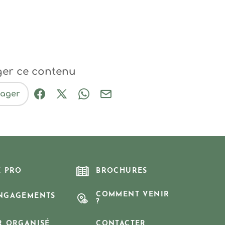
ger ce contenu
tager
Partager sur Facebook (nouvelle fenêtre
Partager sur X / Twitter (nouvelle fe
Partager sur WhatsApp
Partager par mail
E PRO
BROCHURES
COMMENT VENIR
NGAGEMENTS
?
R ORGANISÉ
CONTACTER