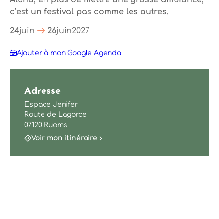
Aluna, en plus de mettre une grosse ambiance,
c’est un festival pas comme les autres.
24
juin
26
juin
2027
Ajouter à mon Google Agenda
Adresse
Espace Jenifer
Route de Lagorce
07120 Ruoms
Voir mon itinéraire