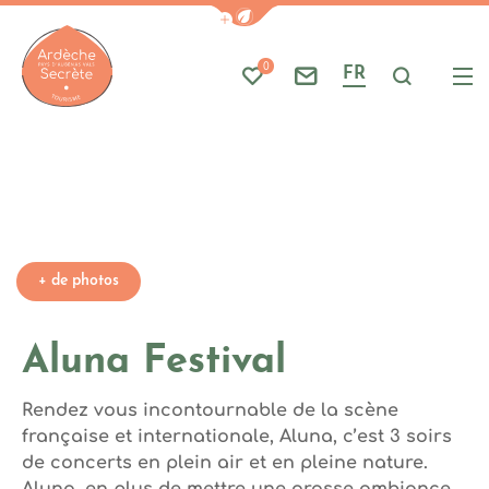
Photo 1, © NV Da Silva Carlos
Afficher la barre de navigati
Part
A
Photo 4, © Gaelle Beri
Photo 5, © Gaelle Beri
Photo 6, © NV Gaelle Beri
0
FR
Mes favoris
Nous contacter
Je reche
Me
Ardèche : Office de Tourisme
+ de photos
Aluna Festival
Rendez vous incontournable de la scène
française et internationale, Aluna, c’est 3 soirs
de concerts en plein air et en pleine nature.