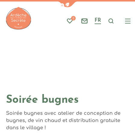
Photo 1, © Photo MargouillatP
Afficher la barre de navigati
Part
A
0
FR
Mes favoris
Nous contacter
Je reche
Me
Ardèche : Office de Tourisme
Soirée bugnes
Soirée bugnes avec atelier de conception de
bugnes, de vin chaud et distribution gratuite
dans le village !