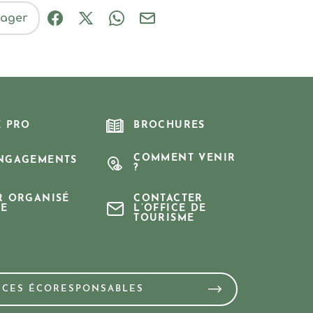
tager
Partager sur Facebook (nouvelle fenêtre
Partager sur X / Twitter (nouvelle fe
Partager sur WhatsApp
Partager par mail
E PRO
BROCHURES
COMMENT VENIR
NGAGEMENTS
?
R ORGANISÉ
CONTACTER
E
L’OFFICE DE
TOURISME
NCES ÉCORESPONSABLES