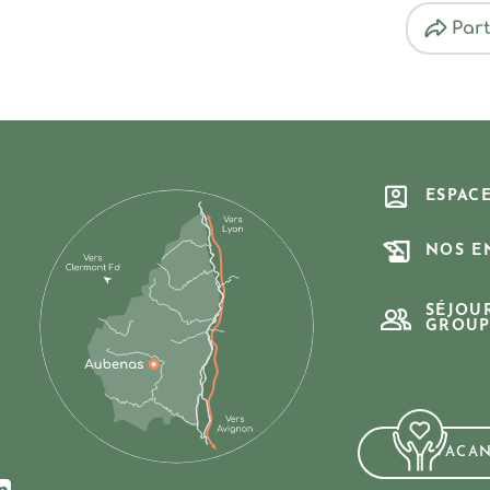
Par
ESPAC
NOS E
SÉJOU
GROUP
VACA