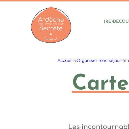
(RE)DÉCOU
Ardèche : Office de Tourisme
Accueil
Organiser mon séjour
I
Carte
Les incontournabl