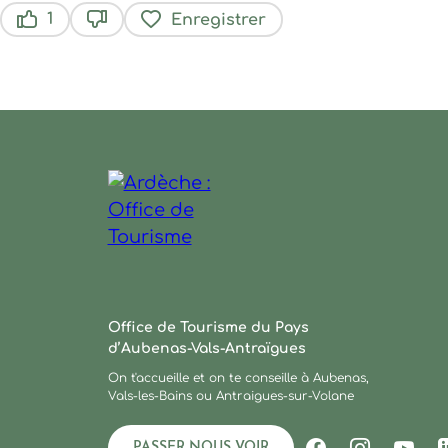
1
Enregistrer
Ce contenu vous a été utile
Ce contenu ne vous a pas été utile
Ardèche : Office de Tourisme
Office de Tourisme du Pays
d’Aubenas-Vals-Antraïgues
On t'accueille et on te conseille à Aubenas,
Vals-les-Bains ou Antraigues-sur-Volane
PASSER NOUS VOIR