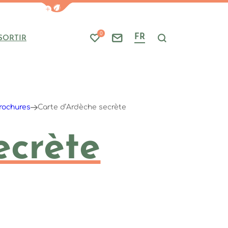
Afficher la barre de navigation du mode
0
FR
SORTIR
Mes favoris
Nous contacter
Je recherche
rochures
Carte d’Ardèche secrète
ecrète