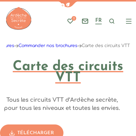
Afficher la barre de navigati
0
FR
Mes favoris
Nous contacter
Je reche
Me
Ardèche : Office de Tourisme
ochures
Commander nos brochures
Carte des circuits VTT
Carte des circuits
VTT
Tous les circuits VTT d’Ardèche secrète,
pour tous les niveaux et toutes les envies.
TÉLÉCHARGER