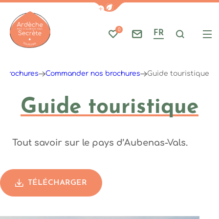
Afficher la barre de navigati
0
FR
Mes favoris
Nous contacter
Je reche
Me
Ardèche : Office de Tourisme
s brochures
Commander nos brochures
Guide touristique
Guide touristique
Tout savoir sur le pays d’Aubenas-Vals.
TÉLÉCHARGER