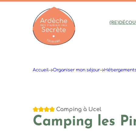
(RE)DÉCOU
Ardèche : Office de Tourisme
Accueil
Organiser mon séjour
Hébergement
4 étoiles
Camping
à Ucel
Camping les Pi
Les pins d'Ucel
Les pins d'Ucel
Les pins d'Ucel
Les pins d'ucel