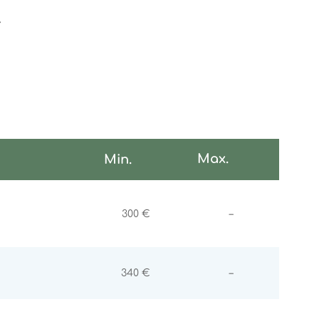
.
Max.
Min.
Non communiqu
300 €
–
Non communiqu
340 €
–