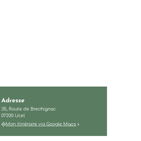
Adresse
35, Route de Brechignac
07200 Ucel
Mon itinéraire via Google Maps