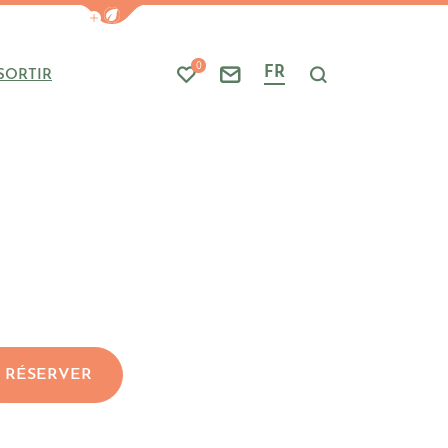
Afficher la barre de navigation du mode
0
FR
SORTIR
Mes favoris
Nous contacter
Je recherche
RÉSERVER