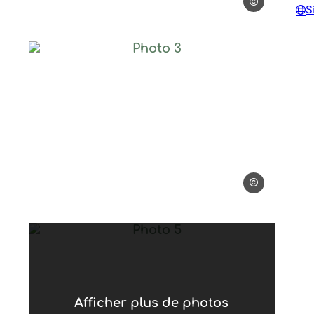
Les pins d'ucel
S
Ucel
Photo 3, © Les pins d'Ucel
ins d'Ucel
Les pins d'Ucel
Ucel
Photo 5, © Les pins d'Ucel
Afficher plus de photos