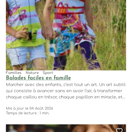
Familles
Nature
Sport
Balades faciles en famille
Marcher avec des enfants, c’est tout un art. Un art subtil
qui consiste à avancer sans en avoir l’air, à transformer
chaque caillou en trésor, chaque papillon en miracle, et
chaque montée en aventure (ou en promesse de goûter).
Mis à jour le 04 Août 2026
Ici, on a de quoi faire : des chemins courts, jolis, pas trop
Temps de lecture : 1 min.
raides et pleins...