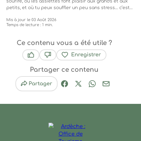
sourire, où les assiettes font plaisir aux grands et aux
petits, et où tu peux souffler un peu sans stress… c’est
tout un art. On a repéré pour toi six adresses kids-
Mis à jour le 03 Août 2026
friendly qui rendent les repas en famille plus doux, plus
Temps de lecture : 1 min.
joyeux, et surtout délicieux...
Ce contenu vous a été utile ?
Enregistrer
Ce contenu vous a été utile
Ce contenu ne vous a pas été utile
Partager ce contenu
Partager
Partager sur Facebook (nouve
Partager sur X / Twitter 
Partager sur Wha
Partager par