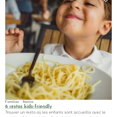
Ajo
Familles
Restos
6 restos kids-friendly
Trouver un resto où les enfants sont accueillis avec le