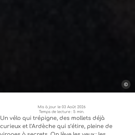
Steph T
Mis à jour le 03 Août 2026
Temps de lecture : 5 min.
Un vélo qui trépigne, des mollets déjà
curieux et l’Ardèche qui s’étire, pleine de
virages à secrets. On lève les yeux : les