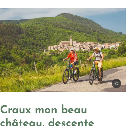
Steph Tripot
Photo, © Steph Tripot
Craux mon beau
château, descente
infernale !