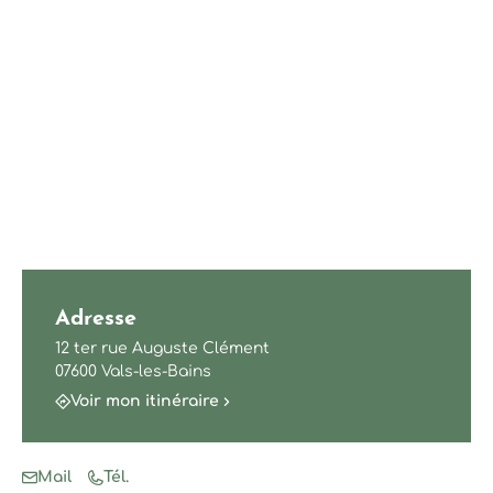
Adresse
12 ter rue Auguste Clément
07600 Vals-les-Bains
Voir mon itinéraire
Mail
Tél.