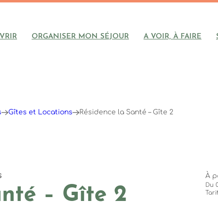
VRIR
ORGANISER MON SÉJOUR
A VOIR, À FAIRE
s
Gîtes et Locations
Résidence la Santé – Gîte 2
s
À p
Du 
nté – Gîte 2
Tari