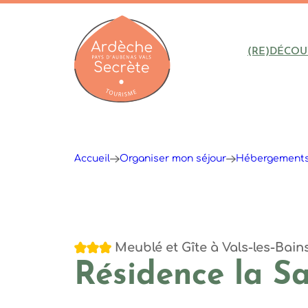
(RE)DÉCOU
Ardèche : Office de Tourisme
Accueil
Organiser mon séjour
Hébergement
3 étoiles
Meublé et Gîte
à Vals-les-Bain
Résidence la Sa
Mathieu Dupont