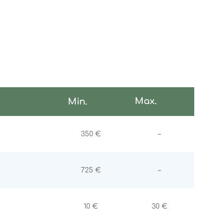
Max.
Min.
Non communiqu
350 €
–
Non communiqu
725 €
–
10 €
30 €