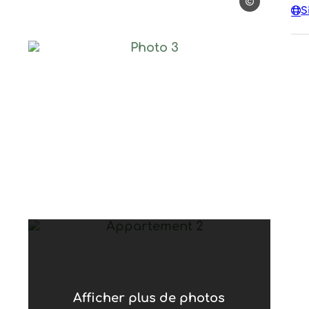
Mathieu Dupon
S
hieu Dupont
Photo 3
ieu Dupont
hieu Dupont
Appartement 2, © Mathieu Dup
Afficher plus de photos