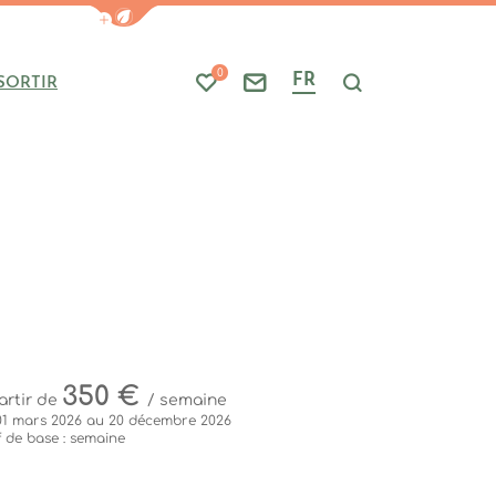
Afficher la barre de navigation du mode
0
FR
SORTIR
Mes favoris
Nous contacter
Je recherche
350 €
artir de
/ semaine
01 mars 2026 au 20 décembre 2026
f de base : semaine