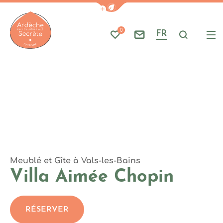
Photo 1, © Villa Aimée
Afficher la barre de navigati
Part
A
0
FR
Mes favoris
Nous contacter
Je reche
Me
Ardèche : Office de Tourisme
Meublé et Gîte
à Vals-les-Bains
Villa Aimée Chopin
RÉSERVER