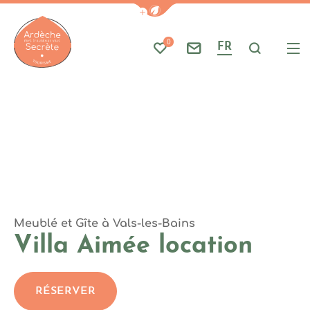
Photo 1, © Villa Aimee
Afficher la barre de navigati
Part
A
0
FR
Mes favoris
Nous contacter
Je reche
Me
Ardèche : Office de Tourisme
Meublé et Gîte
à Vals-les-Bains
Villa Aimée location
RÉSERVER