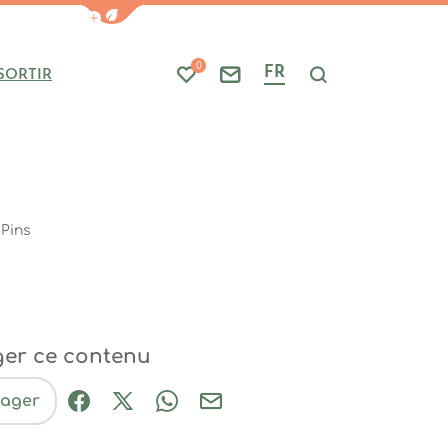
Afficher la barre de navigation du mode
0
FR
SORTIR
Mes favoris
Nous contacter
Je recherche
Pins
ger ce contenu
tager
Partager sur Facebook (nouvelle fenêtre
Partager sur X / Twitter (nouvelle fe
Partager sur WhatsApp
Partager par mail