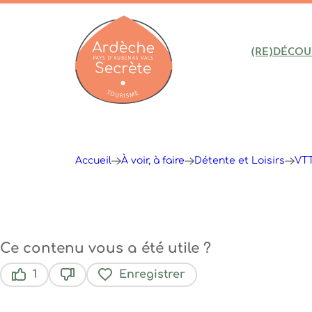
(RE)DÉCOU
Ardèche : Office de Tourisme
Accueil
À voir, à faire
Détente et Loisirs
VTT
Ce contenu vous a été utile ?
1
Enregistrer
Ce contenu vous a été utile
Ce contenu ne vous a pas été utile