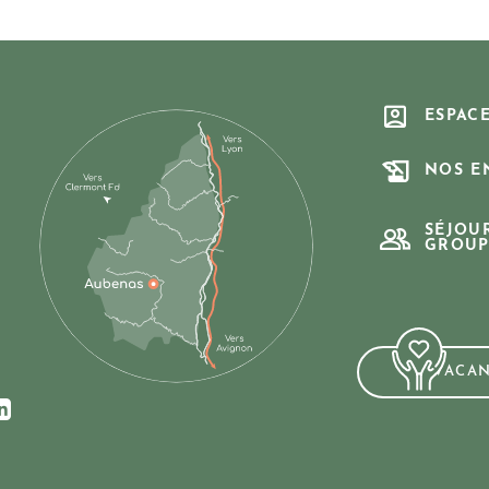
ESPAC
NOS E
SÉJOU
GROUP
VACA
ur Facebook
us sur Instagram
ez-nous sur Youtube
Suivez-nous sur Linkedin