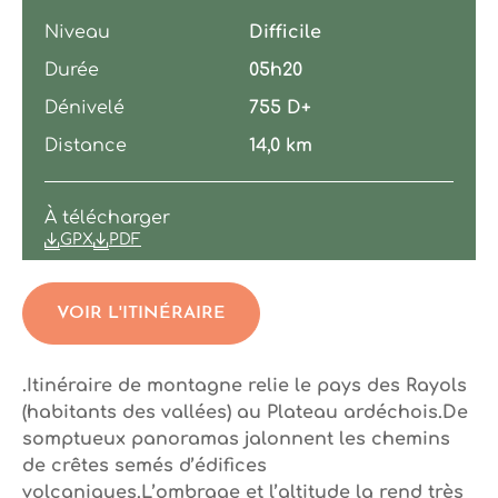
Niveau
Difficile
Durée
05h20
Dénivelé
755 D+
Distance
14,0 km
À télécharger
GPX
PDF
VOIR L'ITINÉRAIRE
.Itinéraire de montagne relie le pays des Rayols
(habitants des vallées) au Plateau ardéchois.De
somptueux panoramas jalonnent les chemins
de crêtes semés d’édifices
volcaniques.L’ombrage et l’altitude la rend très