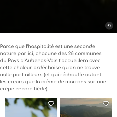
Steph T
Parce que l’hospitalité est une seconde
nature par ici,
chacune des 28 communes
du Pays d’Aubenas-Vals t’accueillera avec
cette chaleur ardéchoise
qu’on ne trouve
nulle part ailleurs (et qui réchauffe autant
les cœurs que la crème de marrons sur une
crêpe encore tiède).
Ajouter cette page au
Ajo