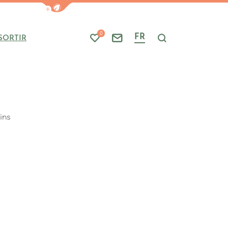
Afficher la barre de navigation du mode
0
FR
SORTIR
Mes favoris
Nous contacter
Je recherche
ains