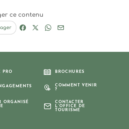
ger ce contenu
tager
Partager sur Facebook (nouvelle fenêtre
Partager sur X / Twitter (nouvelle fe
Partager sur WhatsApp
Partager par mail
E PRO
BROCHURES
COMMENT VENIR
NGAGEMENTS
?
R ORGANISÉ
CONTACTER
E
L’OFFICE DE
TOURISME