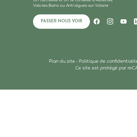
On t'accueille et on te conseille à Aubenas,
Vals-les-Bains ou Antraigues-sur-Volane
PASSER NOUS VOIR
Suivez-nous s
Suivez-no
Suiv
Plan du site
-
Politique de confidentialit
Ce site est protégé par re