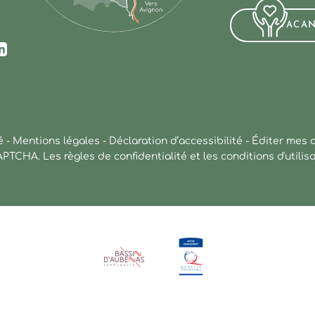
VACA
ur Facebook
us sur Instagram
ez-nous sur Youtube
Suivez-nous sur Linkedin
é
-
Mentions légales
-
Déclaration d’accessibilité
-
Éditer mes 
CAPTCHA. Les
règles de confidentialité
et les
conditions d'utilis