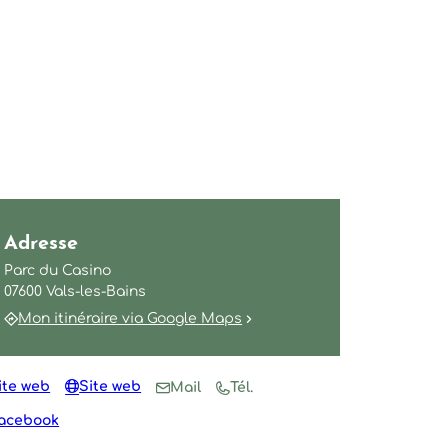
Adresse
Parc du Casino
07600 Vals-les-Bains
Mon itinéraire via Google Maps
ite web
Site web
Mail
Tél.
acebook