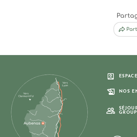
Parta
Par
ESPAC
NOS E
SÉJOU
GROUP