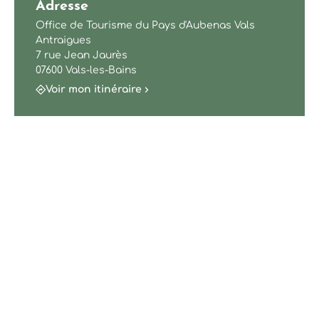
Adresse
Office de Tourisme du Pays d'Aubenas Vals
Antraigues
7 rue Jean Jaurès
07600 Vals-les-Bains
Voir mon itinéraire