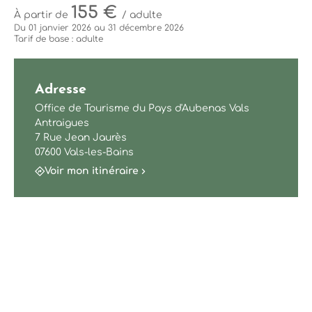
155 €
À partir de
/ adulte
Du 01 janvier 2026 au 31 décembre 2026
Tarif de base : adulte
Adresse
Office de Tourisme du Pays d'Aubenas Vals
Antraigues
7 Rue Jean Jaurès
07600 Vals-les-Bains
Voir mon itinéraire