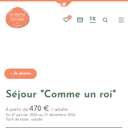
Photo 1
Afficher la barre de navigati
Part
A
Photo 6
0
FR
Mes favoris
Nous contacter
Je reche
Me
Ardèche : Office de Tourisme
+ de photos
Séjour "Comme un roi"
470 €
À partir de
/ adulte
Du 01 janvier 2026 au 31 décembre 2026
Tarif de base : adulte