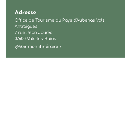
Adresse
Office de Tourisme du Pays d'Aubenas Vals
Antraigues
7 rue Jean Jaurès
07600 Vals-les-Bains
Voir mon itinéraire