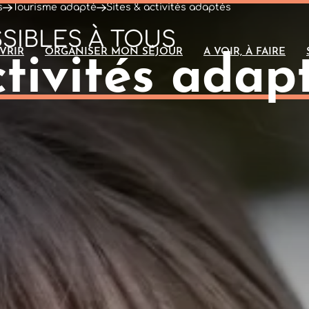
s
Tourisme adapté
Sites & activités adaptés
SIBLES À TOUS
VRIR
ORGANISER MON SÉJOUR
A VOIR, À FAIRE
ctivités adap