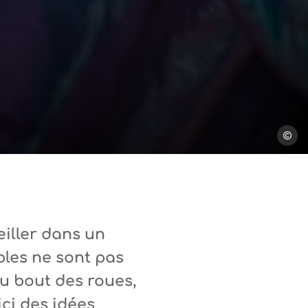
RDNE s
eiller dans un
mples ne sont pas
du bout des roues,
ci des idées