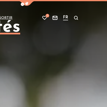
Afficher la barre de navigation du mode
0
FR
SORTIR
Mes favoris
Nous contacter
Je recherche
tés