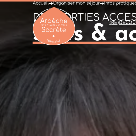
Accueil
Organiser mon séjour
Infos pratique
DES SORTIES ACCES
(RE)DÉCOU
Sites & a
Ardèche : Office de Tourisme