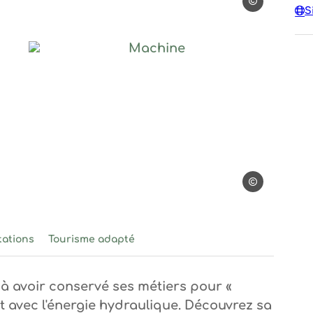
@PascalBreuge
S
Breugelmans
Machine, © @Moulinage de la 
calBreugelmans
@Moulinage de 
tations
Tourisme adapté
 à avoir conservé ses métiers pour «
nait avec l'énergie hydraulique. Découvrez sa