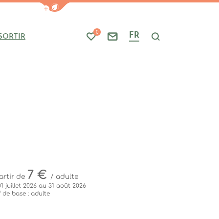
Afficher la barre de navigation du mode
0
FR
SORTIR
Mes favoris
Nous contacter
Je recherche
7 €
artir de
/ adulte
1 juillet 2026 au 31 août 2026
f de base : adulte