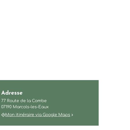
Adresse
77 Route de la Combe
07190 Marcols-les-Eaux
Mon itinéraire via Google Maps