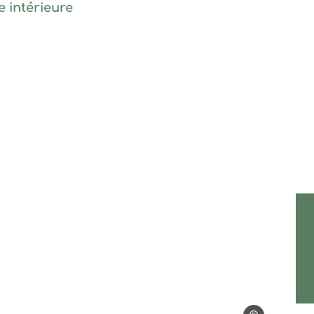
Salle intérieure, © @PascalBreugelmans