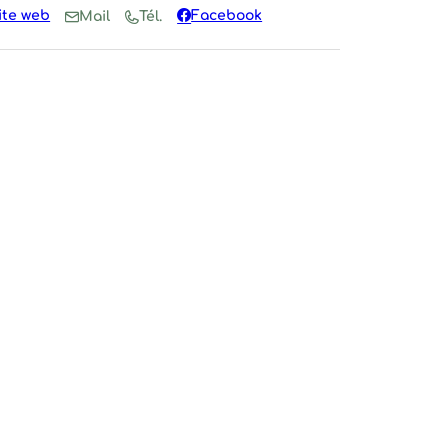
lmans
ite web
Facebook
Mail
Tél.
Neuve
la Neuve