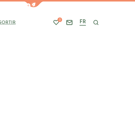
Afficher la barre de navigation du mode
0
FR
SORTIR
Mes favoris
Nous contacter
Je recherche