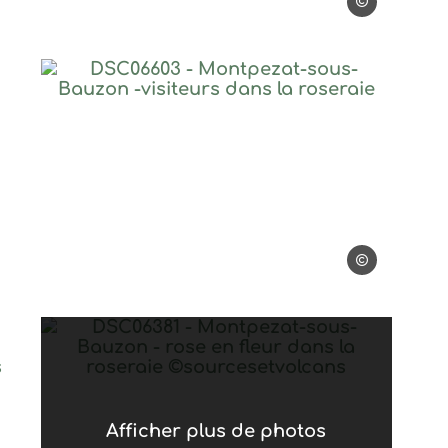
©sourcesetvolc
sous-Bauzon – entrée de la roseraie ©sourcesetvolcans, ©s
DSC06603 – Montpezat-sous-Bauz
rcesetvolcans
©sourcesetvolc
sous-Bauzon – arche de roses en fleurs dans la roseraie ©s
DSC06381 – Montpezat-sous-Bauz
Afficher plus de photos