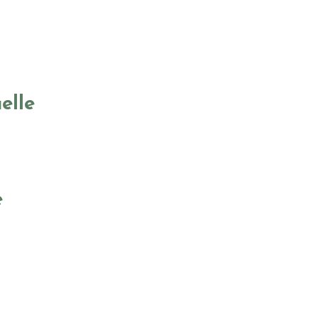
elle
e