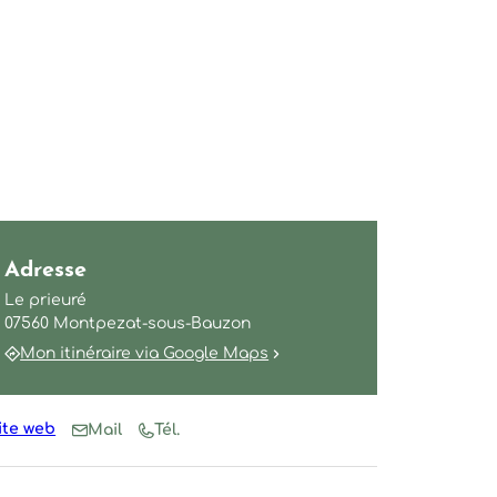
et vue sur Clastres ©sourcesetvolcans, ©sourcesetvolcans
Adresse
Le prieuré
07560 Montpezat-sous-Bauzon
Mon itinéraire via Google Maps
ite web
Mail
Tél.
 ©sourcesetvolcans
, ©sourcesetvolcans