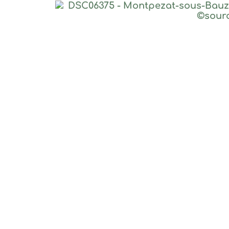
DSC06357 – Montpezat-sous-Bauzon – croix dan
DSC06384 – – Montpezat-sous-Bauzon – coin tra
DSC06599 – Montpezat-sous-Bauzon – vue sur l