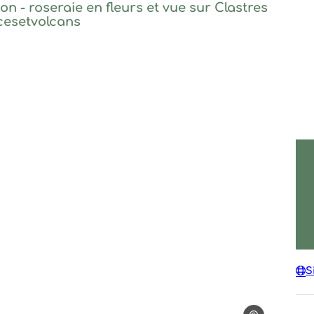
DSC06375 – Montpezat-sous-Bauzon – roseraie en fleurs 
s la roseraie©sourcesetvolcans, ©sourcesetvolcans
S
nquille dans la roseraie de Prévenchères ©sourcesetvolcans,
a roseraie depuis le pont de Prévenchères ©sourcesetvolcans