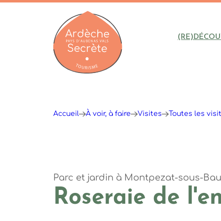
(RE)DÉCOU
Ardèche : Office de Tourisme
Accueil
À voir, à faire
Visites
Toutes les visi
Parc et jardin
à Montpezat-sous-Ba
Roseraie de l'e
©sourcesetvolcans
©sourcesetvolcans
©sourcesetvolcans