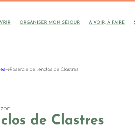
VRIR
ORGANISER MON SÉJOUR
A VOIR, À FAIRE
tes
Roseraie de l’enclos de Clastres
uzon
nclos de Clastres