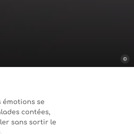
DanLe
s émotions se
alades contées,
er sans sortir le
.