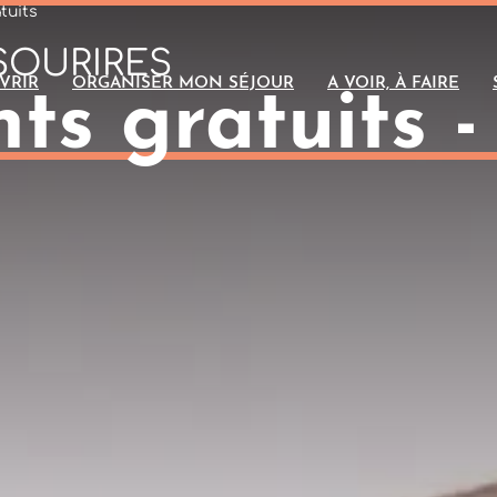
tuits
SOURIRES
VRIR
ORGANISER MON SÉJOUR
A VOIR, À FAIRE
s gratuits -