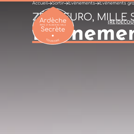
Accueil
Sortir
Évènements
Événements gra
ZÉRO EURO, MILLE 
(RE)DÉCOU
Événement
Ardèche : Office de Tourisme