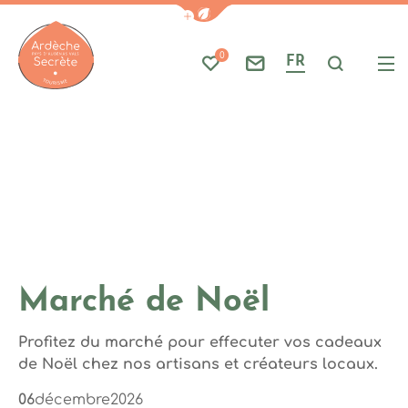
Photo 1
Afficher la barre de navigati
Part
A
0
FR
Mes favoris
Nous contacter
Je reche
Me
Ardèche : Office de Tourisme
Marché de Noël
Profitez du marché pour effecuter vos cadeaux
de Noël chez nos artisans et créateurs locaux.
06
décembre
2026