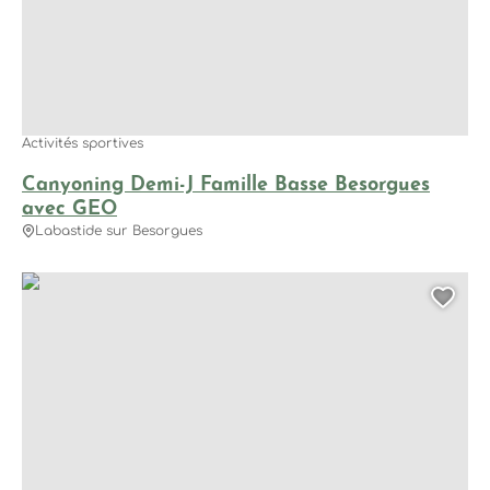
Activités sportives
Canyoning Demi-J Famille Basse Besorgues
avec GEO
Labastide sur Besorgues
Aérocanyon Ultra avec la Base canyon de la Besorgues, © 
Ajo