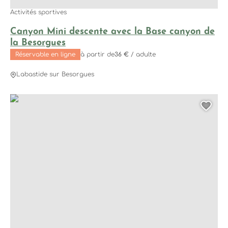
Activités sportives
Canyon Mini descente avec la Base canyon de
la Besorgues
Réservable en ligne
à partir de
36 €
/ adulte
Labastide sur Besorgues
Canyoning Demi-J Découverte Aéro Besorgues avec GEO, 
Ajo