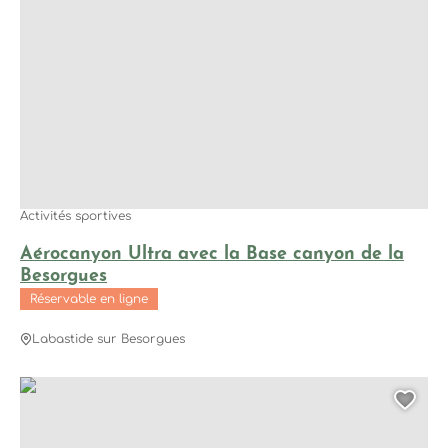
Activités sportives
Aérocanyon Ultra avec la Base canyon de la
Besorgues
Réservable en ligne
Labastide sur Besorgues
Kids Canyon avec la Base canyon de la Besorgues, ©Trista
Ajo