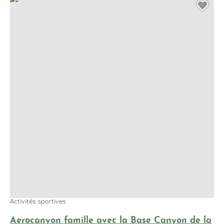
Ajo
Activités sportives
Aerocanyon famille avec la Base Canyon de la