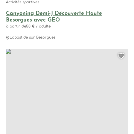
Activités sportives
Canyoning Demi-J Découverte Haute
Besorgues avec GEO
à partir de
50 €
/ adulte
Labastide sur Besorgues
Canyoning Demi-J Famille Basse Besorgues avec GEO, © 
Ajo