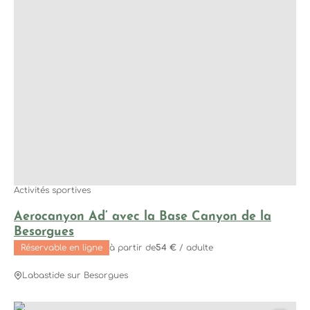
Activités sportives
Aerocanyon Ad’ avec la Base Canyon de la
Besorgues
Réservable en ligne
à partir de
54 €
/ adulte
Labastide sur Besorgues
Aerocanyon famille avec la Base Canyon de la Besorgues, 