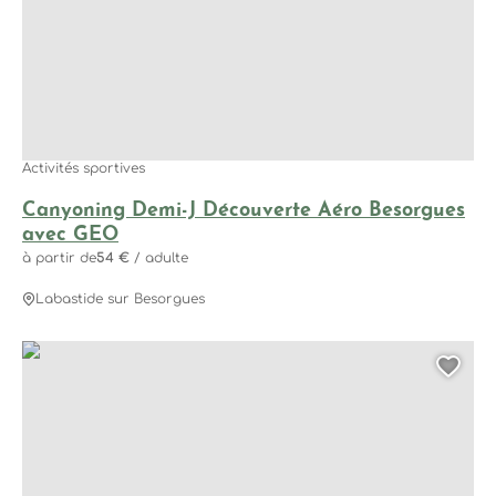
Activités sportives
Canyoning Demi-J Découverte Aéro Besorgues
avec GEO
à partir de
54 €
/ adulte
Labastide sur Besorgues
Aerocanyon Ad’ avec la Base Canyon de la Besorgues, ©
Ajo