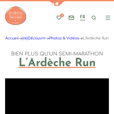
Afficher la barre de navigati
0
FR
Mes favoris
Nous contacter
Je reche
Me
Ardèche : Office de Tourisme
Accueil
(re)Découvrir
Photos & Vidéos
L’Ardèche Run
BIEN PLUS QU'UN SEMI-MARATHON
L’Ardèche Run