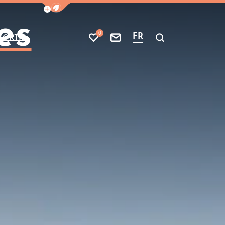
Afficher la barre de navigation du mode
es
0
FR
SORTIR
Mes favoris
Nous contacter
Je recherche