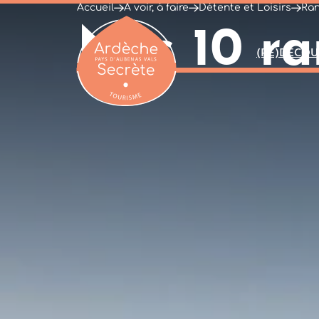
Accueil
À voir, à faire
Détente et Loisirs
Ran
Nos 10 ra
(RE)DÉCOU
Ardèche : Office de Tourisme