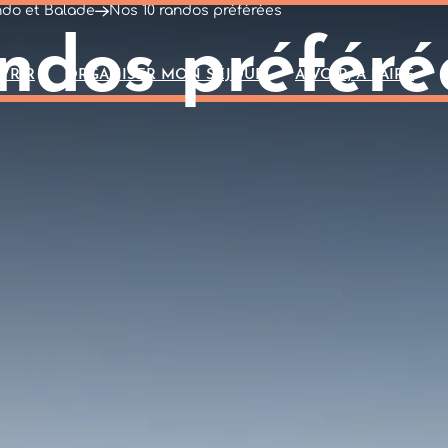
do et Balade
Nos 10 randos préférées
ndos préféré
VRIR
ORGANISER MON SÉJOUR
A VOIR, À FAIRE