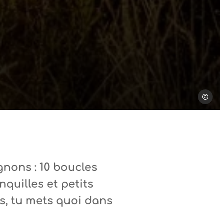
Steph 
gnons : 10 boucles
quilles et petits
rs, tu mets quoi dans