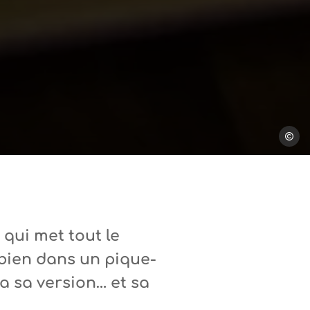
Steph T
 qui met tout le
i bien dans un pique-
a sa version… et sa