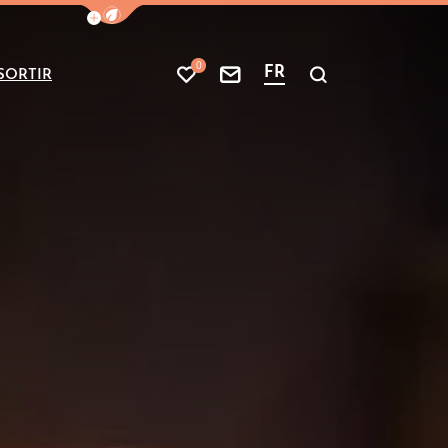
Afficher la barre de navigation du mode
0
FR
SORTIR
Mes favoris
Nous contacter
Je recherche