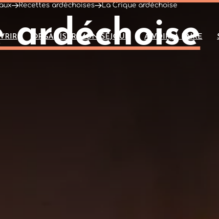
caux
Recettes ardéchoises
La Crique ardéchoise
 ardéchoise
VRIR
ORGANISER MON SÉJOUR
A VOIR, À FAIRE