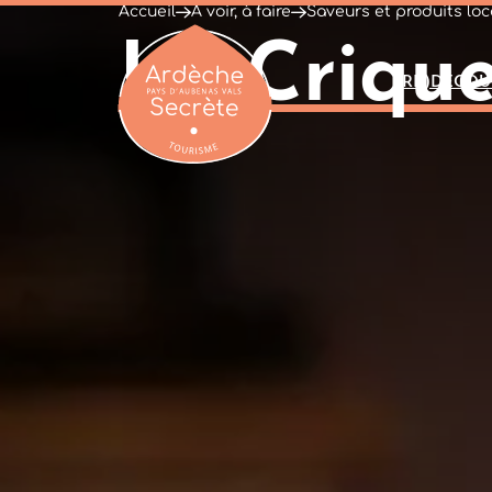
Accueil
À voir, à faire
Saveurs et produits lo
La Crique
(RE)DÉCOU
Ardèche : Office de Tourisme