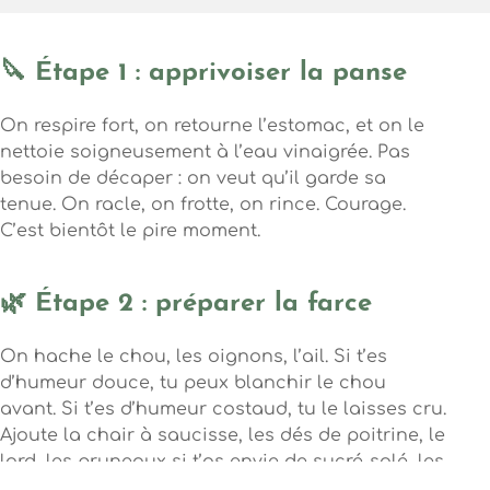
🔪 Étape 1 : apprivoiser la panse
On respire fort, on retourne l’estomac, et on le
nettoie soigneusement à l’eau vinaigrée. Pas
besoin de décaper : on veut qu’il garde sa
tenue. On racle, on frotte, on rince. Courage.
C’est bientôt le pire moment.
🌿 Étape 2 : préparer la farce
On hache le chou, les oignons, l’ail. Si t’es
d’humeur douce, tu peux blanchir le chou
avant. Si t’es d’humeur costaud, tu le laisses cru.
Ajoute la chair à saucisse, les dés de poitrine, le
lard, les pruneaux si t’as envie de sucré-salé, les
herbes, le sel, le poivre. Mélange avec tes mains.