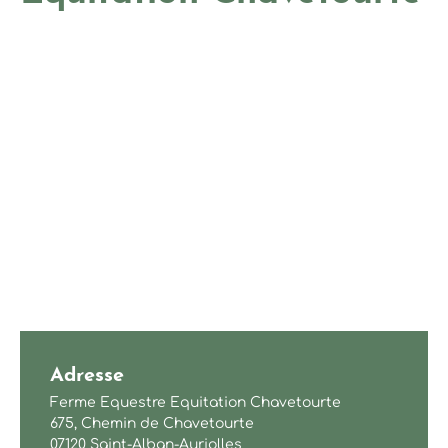
Adresse
Ferme Equestre Equitation Chavetourte
675, Chemin de Chavetourte
07120 Saint-Alban-Auriolles