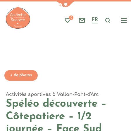
Photo 1, © facesud
Afficher la barre de navigati
Part
A
0
FR
Mes favoris
Nous contacter
Je reche
Me
Ardèche : Office de Tourisme
+ de photos
Activités sportives
à Vallon-Pont-d'Arc
Spéléo découverte –
Côtepatiere – 1/2
journée – Face Sud