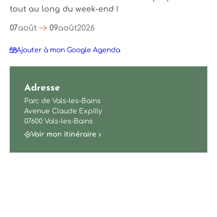
tout au long du week-end !
07
août
09
août
2026
Ajouter à mon Google Agenda
Adresse
Parc de Vals-les-Bains
Avenue Claude Expilly
07600 Vals-les-Bains
Voir mon itinéraire