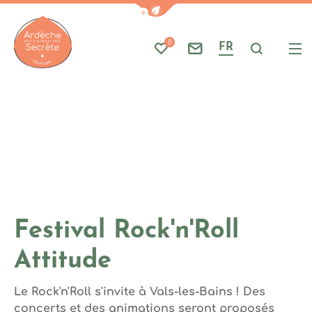
Photo 1, © Photo de Gabridinar
Afficher la barre de navigati
Part
A
0
FR
Mes favoris
Nous contacter
Je reche
Me
Ardèche : Office de Tourisme
Festival Rock'n'Roll
Attitude
Le Rock'n'Roll s'invite à Vals-les-Bains ! Des
concerts et des animations seront proposés