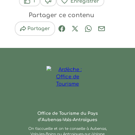
1
Enregistrer
Ce contenu vous a été utile
Ce contenu ne vous a pas été util
Partager ce contenu
Partager
Partager sur Facebook (nouve
Partager sur X / Twitter 
Partager sur Wha
Partager par
Ardèche : Office de Touris
Office de Tourisme du Pays
d’Aubenas-Vals-Antraïgues
On t'accueille et on te conseille à Aubenas,
Vals-les-Bains ou Antraigues-sur-Volane