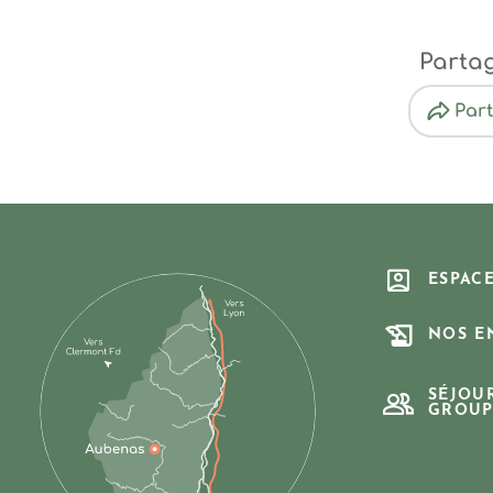
Parta
Par
ESPAC
NOS E
SÉJOU
GROUP