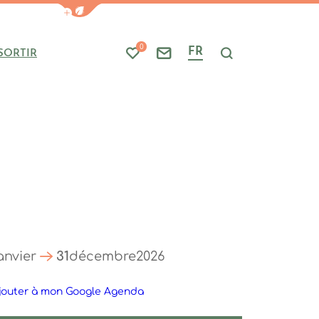
Afficher la barre de navigation du mode
0
FR
SORTIR
Mes favoris
Nous contacter
Je recherche
anvier
31
décembre
2026
jouter à mon Google Agenda