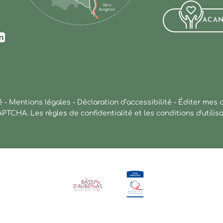
VACA
ur Facebook
us sur Instagram
ez-nous sur Youtube
Suivez-nous sur Linkedin
é
-
Mentions légales
-
Déclaration d’accessibilité
-
Éditer mes 
CAPTCHA. Les
règles de confidentialité
et les
conditions d'utilis