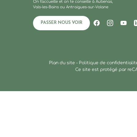
On t'accueille et on te conseille à Aubenas,
Vals-les-Bains ou Antraigues-sur-Volane
PASSER NOUS VOIR
Suivez-nous s
Suivez-no
Suiv
Plan du site
-
Politique de confidentialit
Ce site est protégé par re