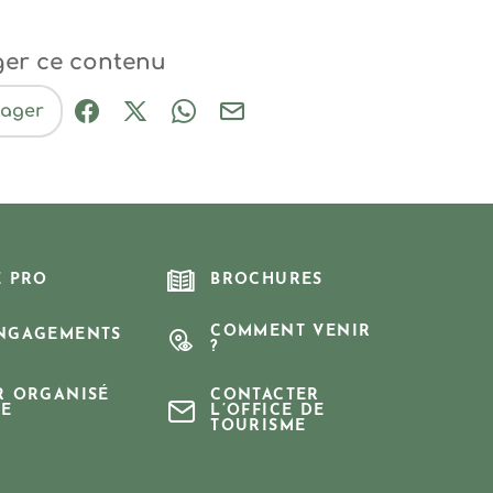
ger ce contenu
tager
Partager sur Facebook (nouvelle fenêtre
Partager sur X / Twitter (nouvelle fe
Partager sur WhatsApp
Partager par mail
E PRO
BROCHURES
COMMENT VENIR
NGAGEMENTS
?
R ORGANISÉ
CONTACTER
E
L’OFFICE DE
TOURISME