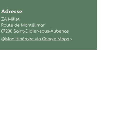
exandra Cauquil
Adresse
ZA Millet
Route de Montélimar
07200 Saint-Didier-sous-Aubenas
Mon itinéraire via Google Maps
il