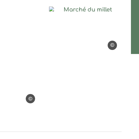
et, © Alexandra Cauquil
Marché du millet, © Al
Alexandra Cauqu
Alexandra Cauquil