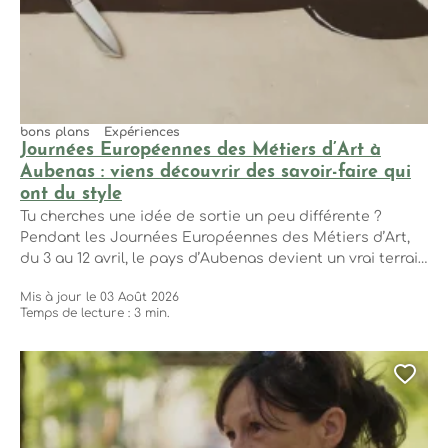
bons plans
Expériences
Journées Européennes des Métiers d’Art à
Aubenas : viens découvrir des savoir-faire qui
ont du style
Tu cherches une idée de sortie un peu différente ?
Pendant les Journées Européennes des Métiers d’Art,
du 3 au 12 avril, le pays d’Aubenas devient un vrai terrain
de jeu pour les curieux, les créatifs… et tous ceux qui
Mis à jour le 03 Août 2026
aiment comprendre comment les choses sont
Temps de lecture : 3 min.
fabriquées. Pendant quelques jours, tu peux plonger
dans l’univers...
Ajo