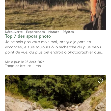
Découverte
Expériences
Nature
Pépites
Top 7 des spots photo
Je ne sais pas vous mais moi, lorsque je pars en
vacances, je suis toujours à la recherche du plus beau
point de vue, du plus bel endroit à photographier que
ce soit avec mon appareil photo ou mon smartphone.
Mis à jour le 03 Août 2026
J’emporte avec moi de superbes souvenirs que je peux
Temps de lecture : 1 min.
partager avec mes proches… Bien sûr,...
Ajo