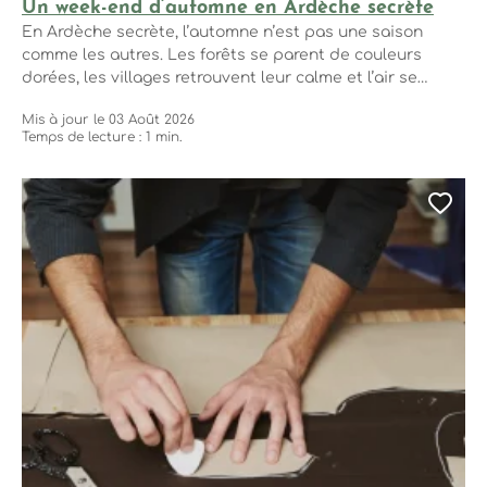
Un week-end d’automne en Ardèche secrète
En Ardèche secrète, l’automne n’est pas une saison
comme les autres. Les forêts se parent de couleurs
dorées, les villages retrouvent leur calme et l’air se
remplit d’odeurs de châtaigne grillée. C’est le moment
Mis à jour le 03 Août 2026
idéal pour un week-end qui mêle balades dans la
Temps de lecture : 1 min.
châtaigneraie, pauses cocooning au coin du feu et
découvertes gourmandes. Prêt à...
Ajo