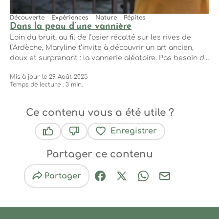
Découverte
Expériences
Nature
Pépites
Dans la peau d’une vannière
Loin du bruit, au fil de l’osier récolté sur les rives de
l’Ardèche, Maryline t’invite à découvrir un art ancien,
doux et surprenant : la vannerie aléatoire. Pas besoin de
savoir-faire, juste l’envie d’essayer. On tresse, on respire,
Mis à jour le 29 Août 2025
on se reconnecte. Et on repart avec bien plus qu’un
Temps de lecture : 3 min.
panier. Tresser, c’est laisser faire ses mains...
Ce contenu vous a été utile ?
Enregistrer
Ce contenu vous a été utile
Ce contenu ne vous a pas été utile
Partager ce contenu
Partager
Partager sur Facebook (nouve
Partager sur X / Twitter 
Partager sur Wha
Partager par