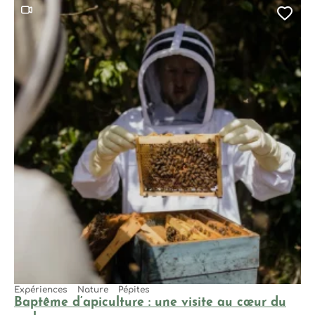
Ce contenu contient une vidéo
Ajo
Expériences
Nature
Pépites
Baptême d’apiculture : une visite au cœur du