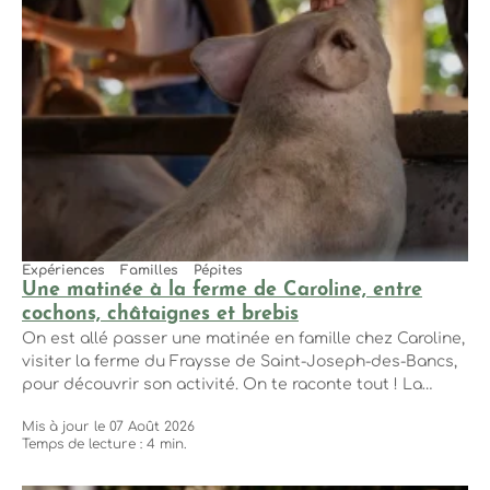
Expériences
Familles
Pépites
Une matinée à la ferme de Caroline, entre
cochons, châtaignes et brebis
On est allé passer une matinée en famille chez Caroline,
visiter la ferme du Fraysse de Saint-Joseph-des-Bancs,
pour découvrir son activité. On te raconte tout ! La
matinée pas à pas Photo, © Alice Repiquet Alice
Mis à jour le 07 Août 2026
Repiquet Il est 9h30, un mercredi d’août, et Caroline nous
Temps de lecture : 4 min.
attend au point de rendez-vous avec ses deux enfants....