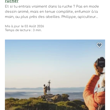
rucher
Et si tu entrais vraiment dans la ruche ? Pas en mode
dessin animé, mais en tenue complète, enfumoir à la
main, au plus près des abeilles. Philippe, apiculteur
passionné, t’embarque pour une visite immersive,
Mis à jour le 03 Août 2026
vivante, un brin bourdonnante. Tu ouvres les ruches, tu
Temps de lecture : 3 min.
observes, tu comprends, tu goûtes. Et tu ressors de là
avec...
Ajo