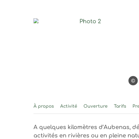
Photo 2, © Base Canyo
Base 
À propos
Activité
Ouverture
Tarifs
Pr
A quelques kilomètres d’Aubenas, dé
activités en rivières ou en pleine nat