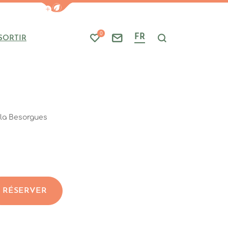
Afficher la barre de navigation du mode
0
FR
SORTIR
Mes favoris
Nous contacter
Je recherche
la Besorgues
RÉSERVER