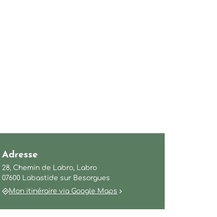
Adresse
28, Chemin de Labro, Labro
07600 Labastide sur Besorgues
Mon itinéraire via Google Maps