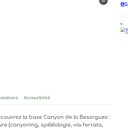
Philippe Roux
S
n de la Besorgues
Canyon de la Besorgues
estations
Accessibilité
couvrez la base Canyon de la Besorgues :
ure (canyoning, spéléologie, via-ferrata,