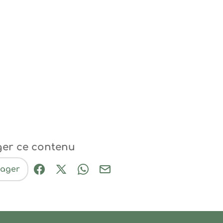
ger ce contenu
tager
Partager sur Facebook (nouvelle fenêtre
Partager sur X / Twitter (nouvelle fe
Partager sur WhatsApp
Partager par mail