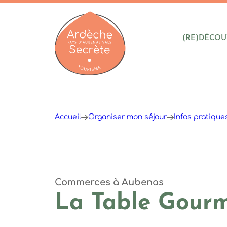
(RE)DÉCOU
Ardèche : Office de Tourisme
Accueil
Organiser mon séjour
Infos pratique
Commerces
à Aubenas
La Table Gour