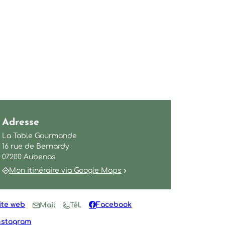
Adresse
La Table Gourmande
16 rue de Bernardy
07200 Aubenas
Mon itinéraire via Google Maps
ite web
Facebook
Mail
Tél.
nstagram