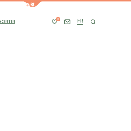
Afficher la barre de navigation du mode
0
FR
SORTIR
Mes favoris
Nous contacter
Je recherche