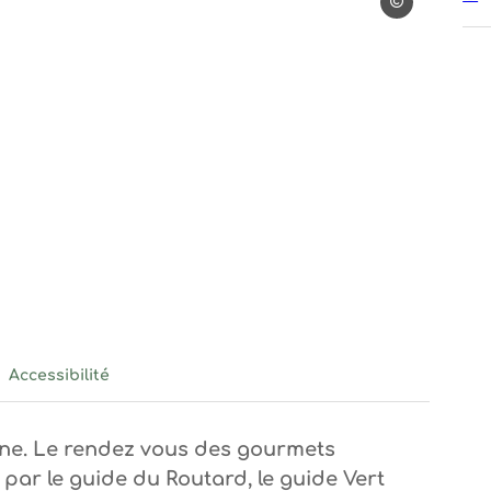
La Table Gourm
ourmande
able gourmande
Accessibilité
aine. Le rendez vous des gourmets
ar le guide du Routard, le guide Vert