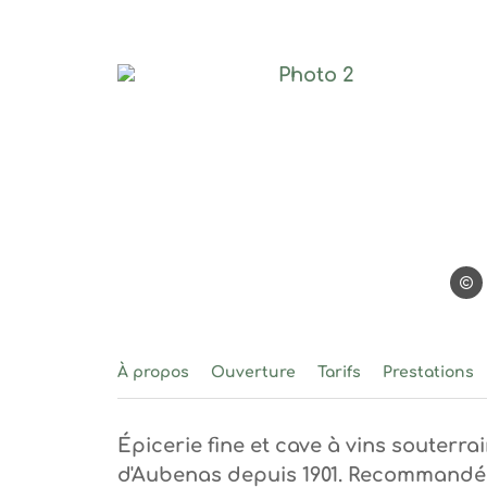
Photo 2, © La table g
La t
À propos
Ouverture
Tarifs
Prestations
Épicerie fine et cave à vins souterr
d'Aubenas depuis 1901. Recommandé p