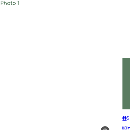
Photo 1, © La Table Gourmande
S
I