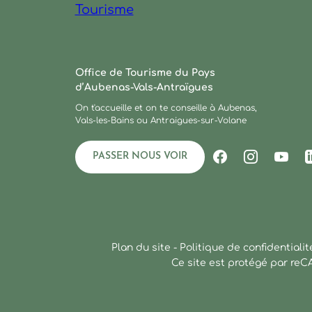
Ardèche : Office de Tourisme
Office de Tourisme du Pays
d’Aubenas-Vals-Antraïgues
On t'accueille et on te conseille à Aubenas,
Vals-les-Bains ou Antraigues-sur-Volane
PASSER NOUS VOIR
Suivez-nous s
Suivez-no
Suiv
Plan du site
-
Politique de confidentialit
Ce site est protégé par re