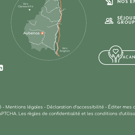
NOS E
SÉJOU
GROUP
VACA
ur Facebook
us sur Instagram
ez-nous sur Youtube
Suivez-nous sur Linkedin
é
-
Mentions légales
-
Déclaration d’accessibilité
-
Éditer mes 
CAPTCHA. Les
règles de confidentialité
et les
conditions d'utilis