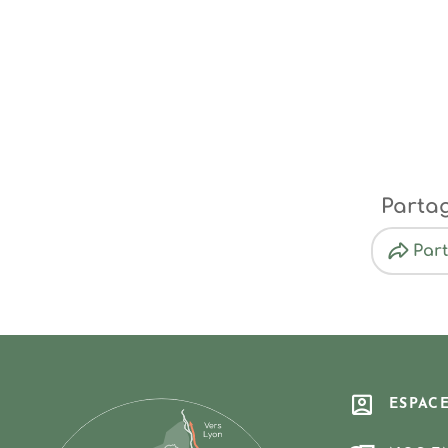
Parta
Par
ESPAC