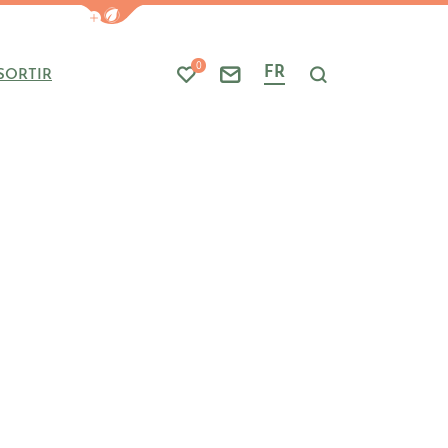
Afficher la barre de navigation du mode
0
FR
SORTIR
Mes favoris
Nous contacter
Je recherche