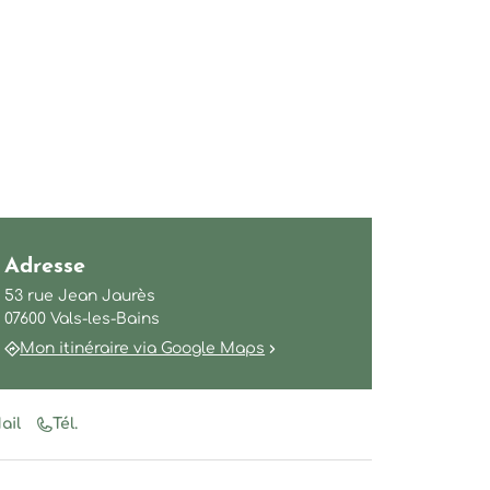
Adresse
53 rue Jean Jaurès
07600 Vals-les-Bains
Mon itinéraire via Google Maps
ail
Tél.