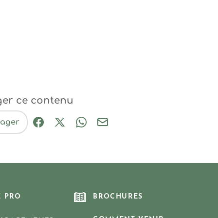
ger ce contenu
tager
Partager sur Facebook (nouvelle fenêtre
Partager sur X / Twitter (nouvelle fe
Partager sur WhatsApp
Partager par mail
E PRO
BROCHURES