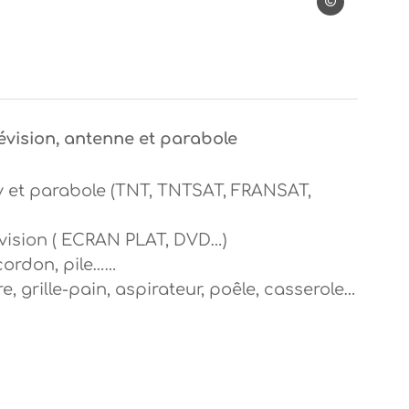
Vialle
lévision, antenne et parabole
v et parabole (TNT, TNTSAT, FRANSAT,
évision ( ECRAN PLAT, DVD…)
cordon, pile……
, grille-pain, aspirateur, poêle, casserole…