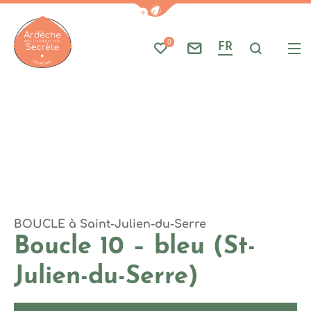
Photo 1
Afficher la barre de navigati
Part
A
0
FR
Mes favoris
Nous contacter
Je reche
Me
Ardèche : Office de Tourisme
BOUCLE
à Saint-Julien-du-Serre
Boucle 10 – bleu (St-
Julien-du-Serre)