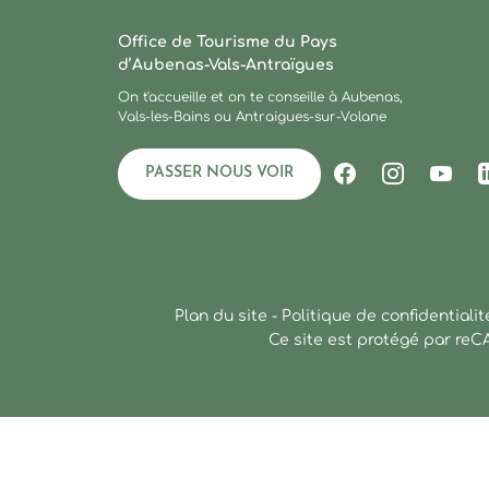
Ardèche : Office de Tourisme
Office de Tourisme du Pays
d’Aubenas-Vals-Antraïgues
On t'accueille et on te conseille à Aubenas,
Vals-les-Bains ou Antraigues-sur-Volane
PASSER NOUS VOIR
Suivez-nous s
Suivez-no
Suiv
Plan du site
-
Politique de confidentialit
Ce site est protégé par re