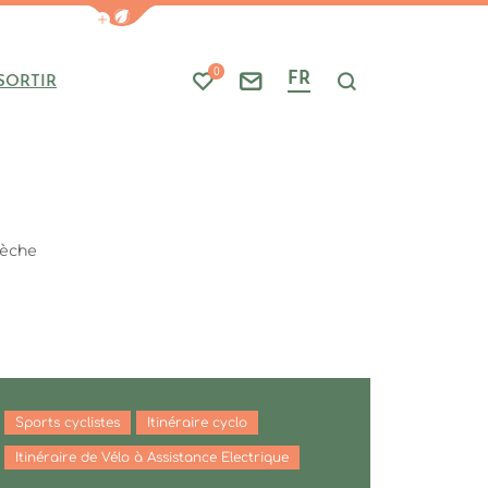
Afficher la barre de navigation du mode
0
FR
SORTIR
Mes favoris
Nous contacter
Je recherche
dèche
Sports cyclistes
Itinéraire cyclo
Itinéraire de Vélo à Assistance Electrique