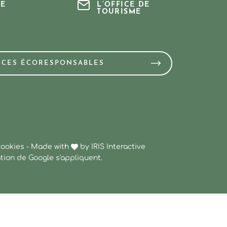
E
L’OFFICE DE
TOURISME
NCES ÉCORESPONSABLES
cookies
-
Made with
by
IRIS Interactive
ation
de Google s'appliquent.