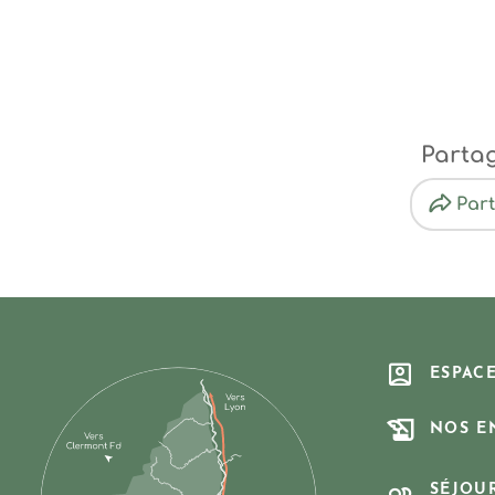
Parta
Par
ESPAC
NOS E
SÉJOU