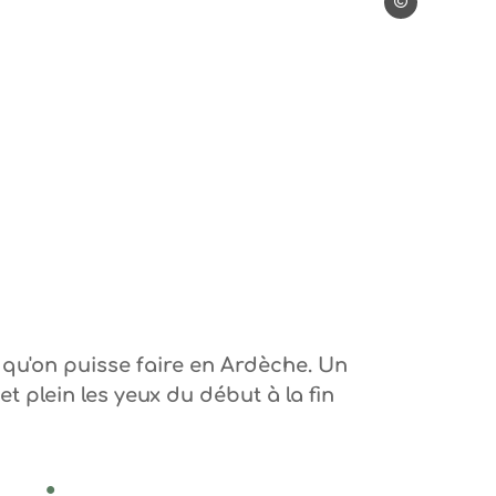
Steph Tripot
t
 Tripot
s qu'on puisse faire en Ardèche. Un
et plein les yeux du début à la fin