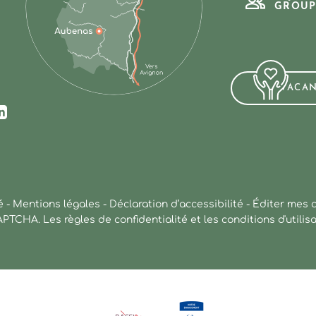
GROUP
VACA
ur Facebook
us sur Instagram
ez-nous sur Youtube
Suivez-nous sur Linkedin
é
-
Mentions légales
-
Déclaration d’accessibilité
-
Éditer mes 
CAPTCHA. Les
règles de confidentialité
et les
conditions d'utilis