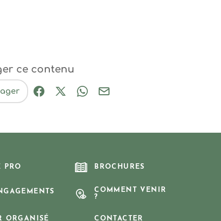
ger ce contenu
tager
Partager sur Facebook (nouvelle fenêtre
Partager sur X / Twitter (nouvelle fe
Partager sur WhatsApp
Partager par mail
E PRO
BROCHURES
COMMENT VENIR
NGAGEMENTS
?
R ORGANISÉ
CONTACTER