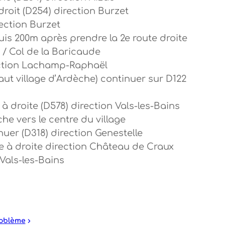
droit (D254) direction Burzet
rection Burzet
puis 200m après prendre la 2e route droite
 / Col de la Baricaude
rection Lachamp-Raphaël
ut village d’Ardèche) continuer sur D122
à droite (D578) direction Vals-les-Bains
he vers le centre du village
tinuer (D318) direction Genestelle
re à droite direction Château de Craux
Vals-les-Bains
roblème