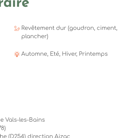
raire
Revêtement dur (goudron, ciment,
plancher)
Automne, Eté, Hiver, Printemps
e Vals-les-Bains
78)
he (D254) direction Aizac