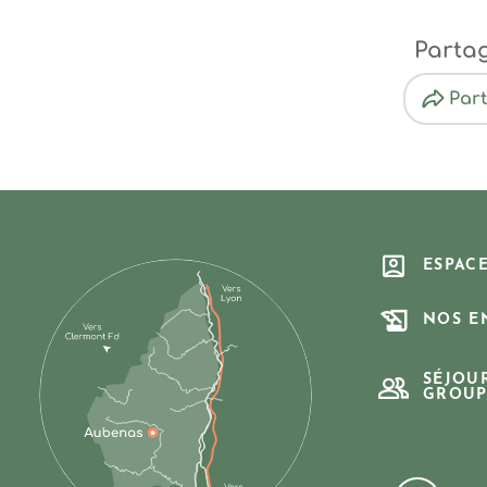
Parta
Par
ESPAC
NOS E
SÉJOU
GROUP