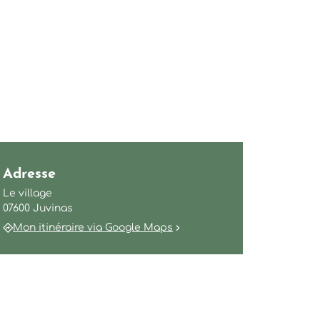
Adresse
Le village
07600 Juvinas
Mon itinéraire via Google Maps