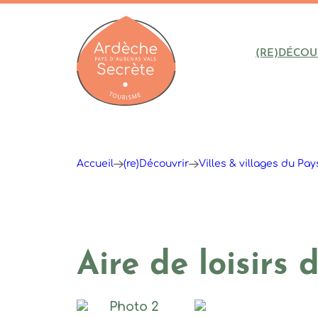
(RE)DÉCOU
Ardèche : Office de Tourisme
Accueil
(re)Découvrir
Villes & villages du Pa
Aire de loisirs 
Photo 2, © M.ISSERTINE