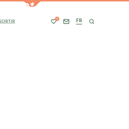
Afficher la barre de navigation du mode
0
FR
SORTIR
Mes favoris
Nous contacter
Je recherche