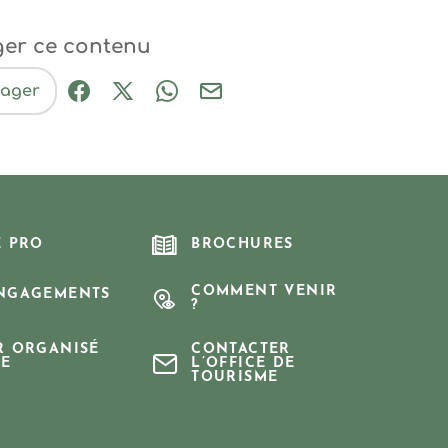
ger ce contenu
tager
Partager sur Facebook (nouvelle fenêtre
Partager sur X / Twitter (nouvelle fe
Partager sur WhatsApp
Partager par mail
E PRO
BROCHURES
COMMENT VENIR
NGAGEMENTS
?
R ORGANISÉ
CONTACTER
E
L’OFFICE DE
TOURISME