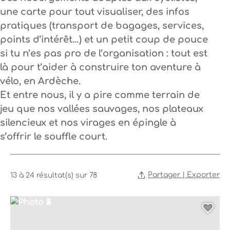
une carte pour tout visualiser, des infos
pratiques (transport de bagages, services,
points d’intérêt…) et un petit coup de pouce
si tu n’es pas pro de l’organisation : tout est
là pour t’aider à construire ton aventure à
vélo, en Ardèche.
Et entre nous, il y a pire comme terrain de
jeu que nos vallées sauvages, nos plateaux
silencieux et nos virages en épingle à
s’offrir le souffle court.
Partager | Exporter
13 à 24 résultat(s) sur 78
Photo 1, © Auberge des trois ami.es_Vinezac
Photo 2, © Auberge des trois ami.es_Vinezac
Photo 3, © Auberge des trois ami.es_Vinezac
Photo 4, © Auberge des trois ami.es_Vinezac
Photo 5, © Auberge des trois ami.es_Vinezac
Ajo
Itinéraires