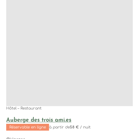
Itinéraire VTT
15
Itinéraire VAE
7
Points de repère Accueil Vélo
Patrimoine
17
Gîte ou chambre d’hôtes
16
Hôtel
7
Activité
3
Camping
3
Restaurant
3
Commerce / Service
2
Hôtel – Restaurant
Gîte de groupe
2
Auberge des trois ami.es
Réservable en ligne
à partir de
58 €
/ nuit
Dates