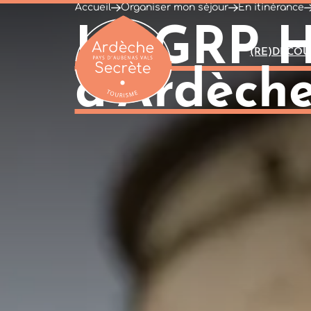
Accueil
Organiser mon séjour
En itinérance
Le GRP H
(RE)DÉCOU
d’Ardèche
Ardèche : Office de Tourisme