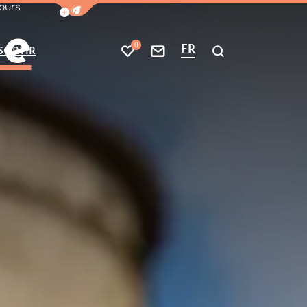
ours
Afficher la barre de navigation du mode
ne
0
FR
SORTIR
Mes favoris
Nous contacter
Je recherche