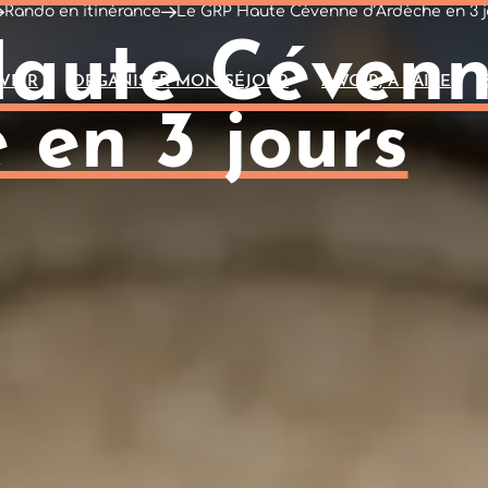
Rando en itinérance
Le GRP Haute Cévenne d’Ardèche en 3 j
aute Céven
VRIR
ORGANISER MON SÉJOUR
A VOIR, À FAIRE
 en 3 jours