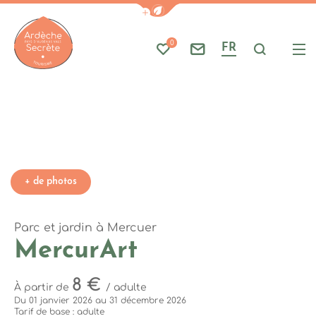
Le jardin de Mercurart, © Sph
Afficher la barre de navigati
Part
A
Photo 6, ©Mercurart
Photo 7, ©Mercurart
Photo 8, ©Mercurart
Photo 9, ©Mercurart
Photo 10, ©Mercurart
0
FR
Mes favoris
Nous contacter
Je reche
Me
Ardèche : Office de Tourisme
+ de photos
Parc et jardin
à Mercuer
MercurArt
8 €
À partir de
/ adulte
Du 01 janvier 2026 au 31 décembre 2026
Tarif de base : adulte