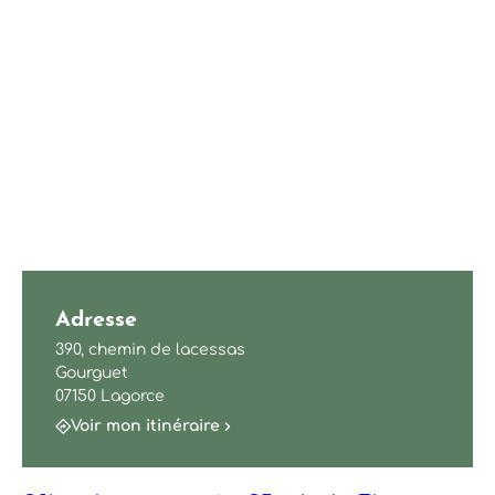
Adresse
390, chemin de lacessas
Gourguet
07150 Lagorce
Voir mon itinéraire