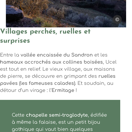
Steph Trip
Photo, © Steph Tripot
Villages perchés, ruelles et
surprises
Entre la
vallée encaissée du Sandron
et les
hameaux accrochés aux collines boisées
, Ucel
est tout en relief. Le vieux village, aux maisons
de pierre, se découvre en grimpant des
ruelles
pavées (les fameuses calades)
. Et soudain, au
détour d’un virage : l’
Ermitage
!
Cette
chapelle semi-troglodyte
, édifiée
à même la falaise, est un petit bijou
gothique qui vaut bien quelques