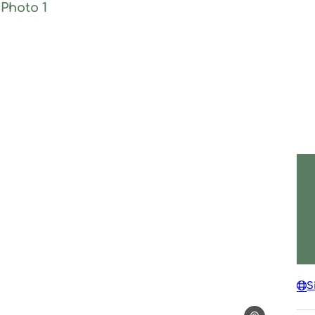
Photo 1, © La Bòria
S