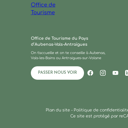
Ardèche : Office de Tourisme
Office de Tourisme du Pays
d’Aubenas-Vals-Antraïgues
On t'accueille et on te conseille à Aubenas,
Vals-les-Bains ou Antraigues-sur-Volane
PASSER NOUS VOIR
Suivez-nous s
Suivez-no
Suiv
Plan du site
-
Politique de confidentialit
Ce site est protégé par re