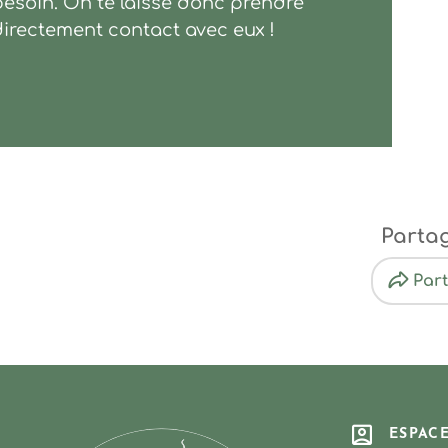
besoin. On te laisse donc prendre
directement contact avec eux !
Parta
Par
ESPAC