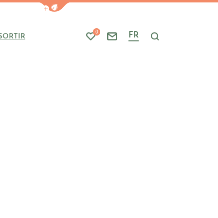
Afficher la barre de navigation du mode
0
FR
SORTIR
Mes favoris
Nous contacter
Je recherche