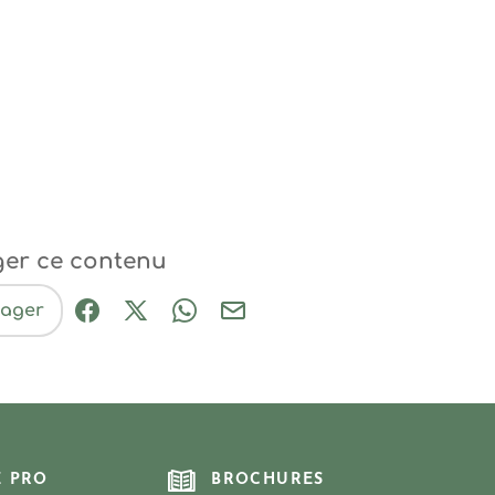
ger ce contenu
tager
Partager sur Facebook (nouvelle fenêtre
Partager sur X / Twitter (nouvelle fe
Partager sur WhatsApp
Partager par mail
E PRO
BROCHURES