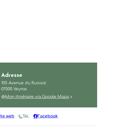
Adresse
105 Avenue du Ruissol
07000 Veyras
Mon itinéraire via Google Maps
ite web
Facebook
Tél.