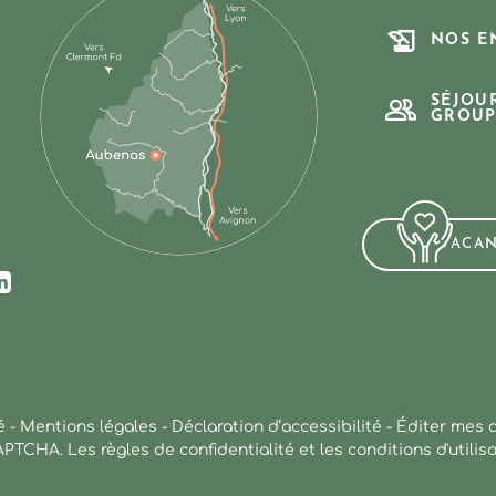
NOS E
SÉJOU
GROUP
VACA
ur Facebook
us sur Instagram
ez-nous sur Youtube
Suivez-nous sur Linkedin
é
-
Mentions légales
-
Déclaration d’accessibilité
-
Éditer mes 
CAPTCHA. Les
règles de confidentialité
et les
conditions d'utilis