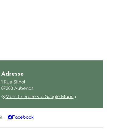
in
in
Adresse
1 Rue Silhol
07200 Aubenas
Mon itinéraire via Google Maps
Facebook
l.