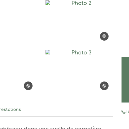
Duguesclin
Photo 2, © Le Duguescl
Le Duguesclin
Photo 3, © Le Duguescl
Le Duguesclin
Le Duguesclin
restations
Té