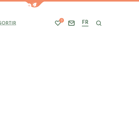
Afficher la barre de navigation du mode
0
FR
SORTIR
Mes favoris
Nous contacter
Je recherche