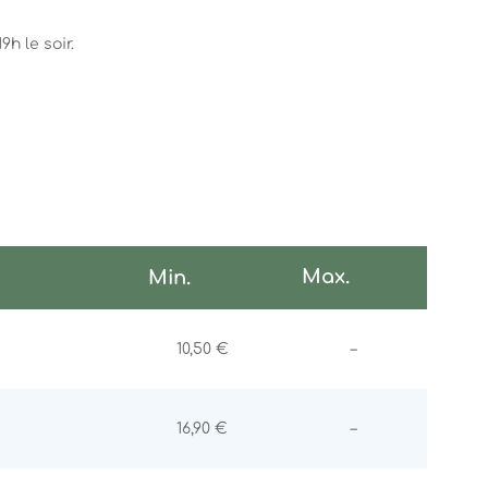
h le soir.
Max.
Min.
Non communiqu
10,50 €
–
Non communiqu
16,90 €
–