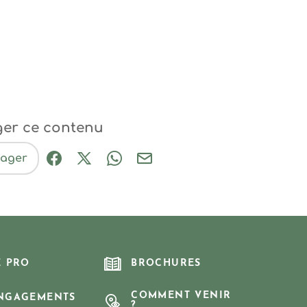
ger ce contenu
tager
Partager sur Facebook (nouvelle fenêtre
Partager sur X / Twitter (nouvelle fe
Partager sur WhatsApp
Partager par mail
E PRO
BROCHURES
COMMENT VENIR
NGAGEMENTS
?