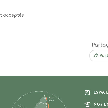
t acceptés
Parta
Par
ESPAC
NOS E