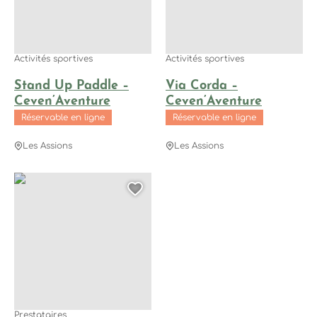
Activités sportives
Activités sportives
Stand Up Paddle –
Via Corda –
Ceven’Aventure
Ceven’Aventure
Réservable en ligne
Réservable en ligne
Les Assions
Les Assions
Ceven’Aventure, © Ceven'Aventure
Ajouter cette page au
Prestataires