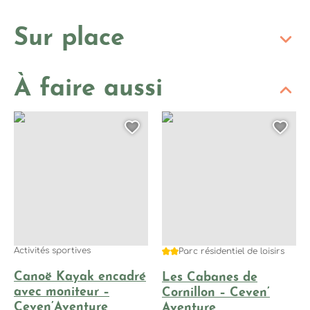
Sur place
À faire aussi
Canoë Kayak encadré avec moniteur – Ceven’Aventure, © Ce
Les Cabanes de Cornillon – C
Ajouter cette page au
Ajo
Activités sportives
2 étoiles
Parc résidentiel de loisirs
Canoë Kayak encadré
Les Cabanes de
avec moniteur –
Cornillon – Ceven’
Ceven’Aventure
Aventure