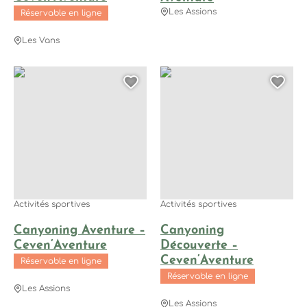
Les Assions
Réservable en ligne
Les Vans
Canyoning Aventure – Ceven’Aventure, © Céven'Aventure
Canyoning Découverte – Ceven
Ajouter cette page au
Ajo
Activités sportives
Activités sportives
Canyoning Aventure –
Canyoning
Ceven’Aventure
Découverte –
Ceven’Aventure
Réservable en ligne
Réservable en ligne
Les Assions
Les Assions