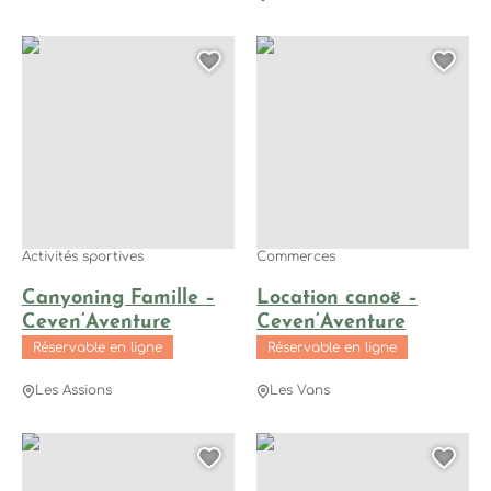
Canyoning Famille – Ceven’Aventure, © VISION'AIR drogeat
Location canoë – Ceven’Avent
Ajouter cette page au
Ajo
Activités sportives
Commerces
Canyoning Famille –
Location canoë –
Ceven’Aventure
Ceven’Aventure
Réservable en ligne
Réservable en ligne
Les Assions
Les Vans
Spéléologie Découverte – Ceven’Aventure, © Ceven'Aventure
Spéléologie Famille – Ceven’A
Ajouter cette page au
Ajo