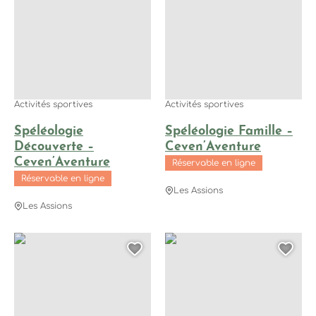
Activités sportives
Activités sportives
Spéléologie
Spéléologie Famille –
Découverte –
Ceven’Aventure
Ceven’Aventure
Réservable en ligne
Réservable en ligne
Les Assions
Les Assions
Stand Up Paddle – Ceven’Aventure, © Ceven'Aventure
Via Corda – Ceven’Aventure, ©
Ajouter cette page au
Ajo